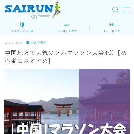
MENU
フルマラソン出場
ランニングギア
トレーニング
初めてのフルマラソン
2026.02.22
大会を探す
中国地方で人気のフルマラソン大会4選【初
ロードマップ
心者におすすめ】
大会を探す
マラソン準備
レース当日
ランニングギア・装備
シューズ
ウェア