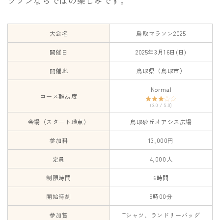
ラソンならではの楽しみです。
大会名
鳥取マラソン2025
開催日
2025年3月16日(日)
開催地
鳥取県（鳥取市）
Normal
コース難易度
(3.0 / 5.0)
会場（スタート地点）
鳥取砂丘オアシス広場
参加料
13,000円
Follow Me
定員
4,000人
制限時間
6時間
開始時刻
9時00分
参加賞
Tシャツ、ランドリーバッグ