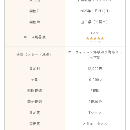
開催日
2025年11月2日(日)
開催地
山口県（下関市）
Hard
コース難易度
(5.0 / 5.0)
オーヴィジョン海峡通り海峡メッ
会場（スタート地点）
セ下関
参加料
12,000円
定員
10,000人
制限時間
6時間
開始時刻
8時30分
参加賞
Tシャツ
完走賞
メダル、タオル