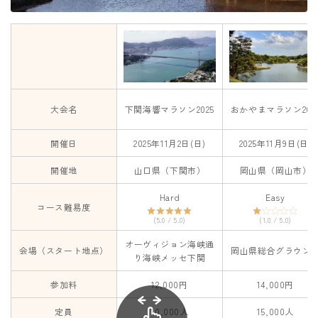
大会名
下関海響マラソン2025
おかやまマラソン202
開催日
2025年11月2日(日)
2025年11月9日(日)
開催地
山口県（下関市）
岡山県（岡山市）
Hard
Easy
コース難易度
(5.0 / 5.0)
(1.0 / 5.0)
オーヴィジョン海峡通
会場（スタート地点）
岡山県総合グラウン
り海峡メッセ下関
参加料
12,000円
14,000円
定員
10,000人
15,000人