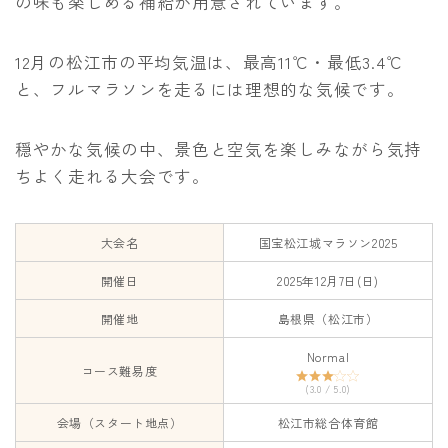
の味も楽しめる補給が用意されています。
12月の松江市の平均気温は、最高11℃・最低3.4℃
と、フルマラソンを走るには理想的な気候です。
穏やかな気候の中、景色と空気を楽しみながら気持
ちよく走れる大会です。
大会名
国宝松江城マラソン2025
開催日
2025年12月7日(日)
開催地
島根県（松江市）
Normal
コース難易度
(3.0 / 5.0)
会場（スタート地点）
松江市総合体育館