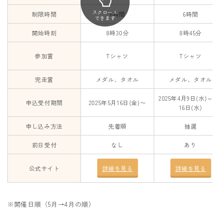
スクロール
制限時間
6時間
6時間
できます
開始時刻
8時30分
8時45分
参加賞
Tシャツ
Tシャツ
完走賞
メダル、タオル
メダル、タオル
2025年4月9日(水)～4
申込受付期間
2025年5月16日(金)〜
16日(水)
申し込み方法
先着順
抽選
前日受付
なし
あり
公式サイト
詳細を見る
詳細を見る
※開催日順（5月→4月の順）