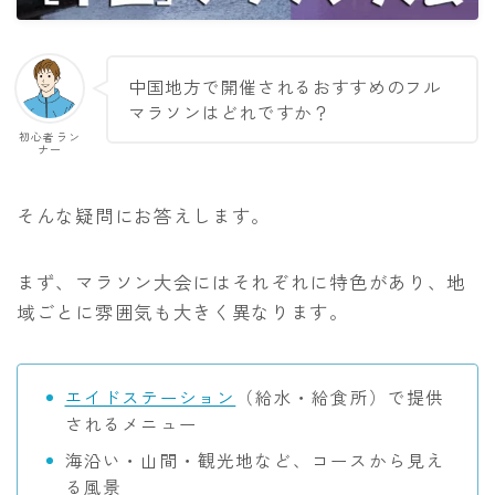
アクセサリー
補給食
中国地方で開催されるおすすめのフル
練習メニュー・走り方
マラソンはどれですか？
初心者ラン
ランニング基礎知識
ナー
トレーニングプラン
そんな疑問にお答えします。
食事と栄養
ランニングコース
まず、マラソン大会にはそれぞれに特色があり、地
域ごとに雰囲気も大きく異なります。
運営者情報
お問い合わせ
エイドステーション
（給水・給食所）で提供
されるメニュー
海沿い・山間・観光地など、コースから見え
る風景