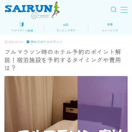
MENU
フルマラソン出場
ランニングギア
トレーニング
初めてのフルマラソン
2026.03.03
初めてのフルマラソン
フルマラソン時のホテル予約のポイント解
ロードマップ
説！宿泊施設を予約するタイミングや費用
大会を探す
は？
マラソン準備
レース当日
ランニングギア・装備
シューズ
ウェア