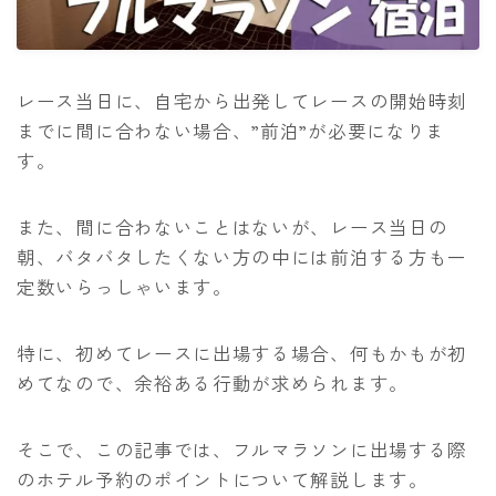
アクセサリー
補給食
レース当日に、自宅から出発してレースの開始時刻
練習メニュー・走り方
までに間に合わない場合、”前泊”が必要になりま
ランニング基礎知識
す。
トレーニングプラン
また、間に合わないことはないが、レース当日の
食事と栄養
朝、バタバタしたくない方の中には前泊する方も一
ランニングコース
定数いらっしゃいます。
運営者情報
特に、初めてレースに出場する場合、何もかもが初
めてなので、余裕ある行動が求められます。
お問い合わせ
そこで、この記事では、フルマラソンに出場する際
のホテル予約のポイントについて解説します。