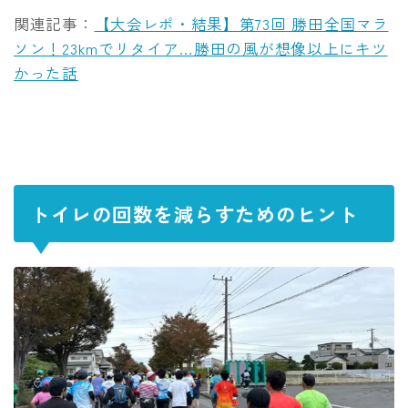
関連記事：
【大会レポ・結果】第73回 勝田全国マラ
ソン！23kmでリタイア…勝田の風が想像以上にキツ
かった話
トイレの回数を減らすためのヒント