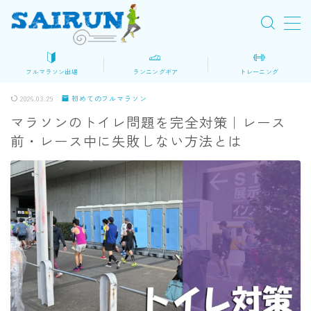
MENU
フルマラソン出場
ランニングギア
トレーニング
初めてのフルマラソン
2026.03.29
初めてのフルマラソン
マラソンのトイレ問題を完全対策｜レース
ロードマップ
前・レース中に失敗しない方法とは
大会を探す
マラソン準備
レース当日
ランニングギア・装備
シューズ
ウェア