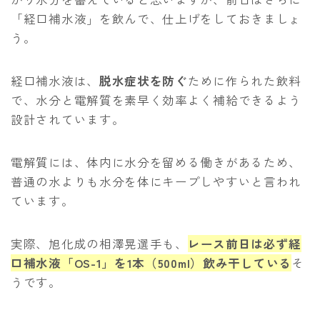
「経口補水液」を飲んで、仕上げをしておきましょ
う。
経口補水液は、
脱水症状を防ぐ
ために作られた飲料
で、水分と電解質を素早く効率よく補給できるよう
設計されています。
電解質には、体内に水分を留める働きがあるため、
普通の水よりも水分を体にキープしやすいと言われ
ています。
Follow Me
実際、旭化成の相澤晃選手も、
レース前日は必ず経
口補水液「OS-1」を1本（500ml）飲み干している
そ
うです。