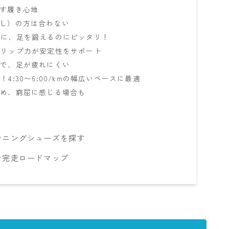
出す履き心地
なし）の方は合わない
力に、足を鍛えるのにピッタリ！
グリップ力が安定性をサポート
ので、足が疲れにくい
4:30〜6:00/kmの幅広いペースに最適
ため、窮屈に感じる場合も
ンニングシューズを探す
ン完走ロードマップ