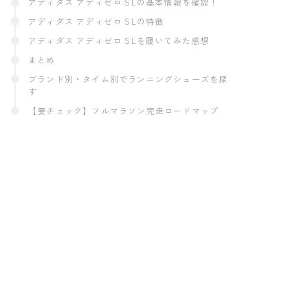
アディダス アディゼロ SLの基本情報を確認！
アディダス アディゼロ SLの特徴
アディダス アディゼロ SLを履いてみた感想
まとめ
ブランド別・タイム別でランニングシューズを探
す
【要チェック】フルマラソン完走ロードマップ