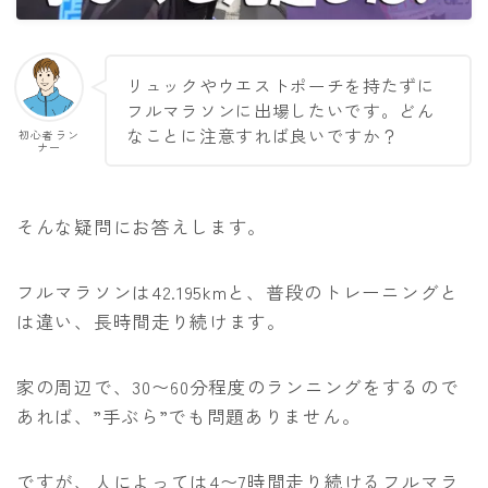
アクセサリー
補給食
リュックやウエストポーチを持たずに
練習メニュー・走り方
フルマラソンに出場したいです。どん
なことに注意すれば良いですか？
初心者ラン
ランニング基礎知識
ナー
トレーニングプラン
食事と栄養
そんな疑問にお答えします。
ランニングコース
フルマラソンは42.195kmと、普段のトレーニングと
は違い、長時間走り続けます。
運営者情報
家の周辺で、30〜60分程度のランニングをするので
お問い合わせ
あれば、”手ぶら”でも問題ありません。
ですが、人によっては4〜7時間走り続けるフルマラ