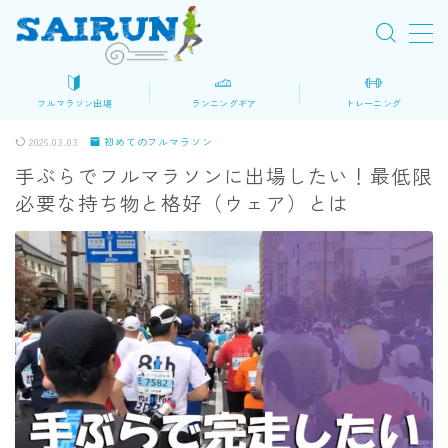
MENU
フルマラソン出場
ランニングギア
トレーニング
初めてのフルマラソン
2026.03.03
初めてのフルマラソン
手ぶらでフルマラソンに出場したい！最低限
ロードマップ
必要な持ち物と格好（ウェア）とは
大会を探す
マラソン準備
レース当日
ランニングギア・装備
シューズ
ウェア