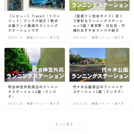
【レビュー】Transit（トラン
【皇居ラン完全ガイド】安く
ジット）ランステ紹介！駒沢
て便利なランニングステーシ
公園ランに最適のランニング
ョン9選！東京駅・日比谷・竹
ステーションです
橋のおすすめランステ紹介
2020.01.12
練習メニュー・走り方
2019.12.01
練習メニュー・走り方
明治神宮外苑周辺のランニン
代々木公園周辺のランニング
グステーション3選（ランス
ステーション3選（ランステ）
テ）
2019.11.30
練習メニュー・走り方
2019.11.28
練習メニュー・走り方
もっと見る