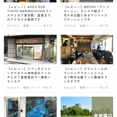
【レビュー】ASICS RUN
【レビュー】&MOSH（アンド
TOKYO MARUNOUCHIのラン
モッシュ）ランステ紹介！
ステとは？東京駅・皇居まで
代々木公園にあるランニング
のアクセスが容易です
ステーションです
2020.10.06
練習メニュー・走り方
2020.03.22
練習メニュー・走り方
【レビュー】ラフィネランニ
【レビュー】グランミールの
ングスタイル神田店のランス
ランニングステーションと
テとは？皇居周辺で一番安い
は？駒沢公園ランに最適のラ
ランステ
ンステです
2020.03.10
練習メニュー・走り方
2020.02.09
練習メニュー・走り方