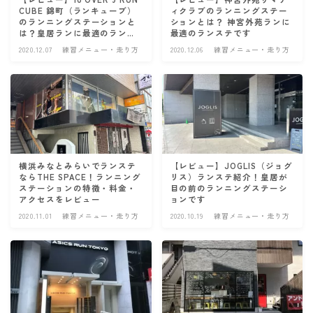
CUBE 錦町（ランキューブ）
ィクラブのランニングステー
のランニングステーションと
ションとは？ 神宮外苑ランに
は？皇居ランに最適のランス
最適のランステです
テです
2020.12.07
練習メニュー・走り方
2020.12.06
練習メニュー・走り方
横浜みなとみらいでランステ
【レビュー】JOGLIS（ジョグ
ならTHE SPACE！ランニング
リス）ランステ紹介！皇居が
ステーションの特徴・料金・
目の前のランニングステーシ
アクセスをレビュー
ョンです
2020.11.01
練習メニュー・走り方
2020.10.19
練習メニュー・走り方