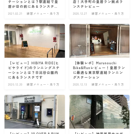
テーションとは？駅直結で皇
店！大手町の皇居ラン拠点ラ
居が目の前にあるランステで
ンステレビュー
す
2021.02.21
練習メニュー・走り方
2020.12.27
練習メニュー・走り方
【レビュー】HIBIYA RIDE(ヒ
【体験レポ】Marunouchi
ビヤライド)のランニングステ
Bike&Runレビュー！皇居ラン
ーションとは？日比谷公園内
に最適な東京駅直結ランニン
にあるランステです
グステーション
2020.12.20
練習メニュー・走り方
2020.12.13
練習メニュー・走り方
【レビュー】10 OVER 9 RUN
【レビュー】神宮外苑サマデ