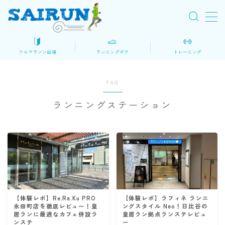
MENU
フルマラソン出場
ランニングギア
トレーニング
初めてのフルマラソン
TAG
ロードマップ
ランニングステーション
大会を探す
マラソン準備
レース当日
ランニングギア・装備
シューズ
【体験レポ】Re.Ra.Ku PRO
【体験レポ】ラフィネ ランニ
永田町店を徹底レビュー！皇
ングスタイル Neo！日比谷の
ウェア
居ランに最適なカフェ併設ラ
皇居ラン拠点ランステレビュ
ンステ
ー