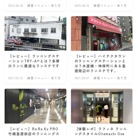
アクセサリー
2025.08.30
練習メニュー・走り方
2025.08.16
練習メニュー・走り方
補給食
練習メニュー・走り方
ランニング基礎知識
トレーニングプラン
【レビュー】ランニングステ
【レビュー】ハイテクタウン
ーションTRY-A+とは？多摩
のランニングステーションと
食事と栄養
川ランに最適なランステです
は？水道橋・神保町にある皇
居周辺のランステです。
ランニングコース
2021.03.23
練習メニュー・走り方
2021.03.07
練習メニュー・走り方
運営者情報
お問い合わせ
【レビュー】Re.Ra.Ku PRO
【体験レポ】ラフィネ ランニ
竹橋皇居前店のランニングス
ングスタイルOtemachi One