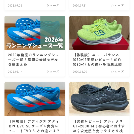
アクセサリー
2026.07.26
シューズ
2026.07.11
シューズ
補給食
練習メニュー・走り方
ランニング基礎知識
トレーニングプラン
2026年発売のランニングシュ
【体験談】ニューバランス
ーズ一覧！話題の最新モデル
1080v15実費レビュー！前作
食事と栄養
を総まとめ
1080v14との違いを徹底比較
ランニングコース
2026.02.14
シューズ
2026.01.26
シューズ
運営者情報
お問い合わせ
【体験談】アディダス アディ
【実費レビュー】アシックス
ゼロ EVO SL ウーブン実費レ
GT-2000 14！初心者におすす
ビュー！EVO SLとの違いは？
め？安定感と走りやすさを検