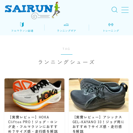
MENU
フルマラソン出場
ランニングギア
トレーニング
初めてのフルマラソン
TAG
ロードマップ
ランニングシューズ
大会を探す
マラソン準備
レース当日
ランニングギア・装備
シューズ
【実費レビュー】HOKA
【実費レビュー】アシックス
Clifton PRO！ジョグ・ロン
GEL-KAYANO 33！ジョグ用に
ウェア
グ走・フルマラソンにおすす
おすすめ？サイズ感・走行感
め？サイズ感・走行感を解説
を解説