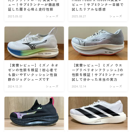
ュー！サブ4ランナーが徹底検
ビュー！サブ4ランナー目線で
証した履き心地と走行性能
試したリアルな感想
2025.09.02
シューズ
2025.08.27
シューズ
【実費レビュー】ミズノ ネオ
【実費レビュー】ミズノ ウエ
ゼンの性能を検証！初心者で
ーブリベリオンフラッシュ2の
も扱いやすいクッション性抜
性能を検証！サブ4ランナーが
群のジョグシューズです
試して分かった本当の実力
2024.12.31
シューズ
2024.12.14
シューズ