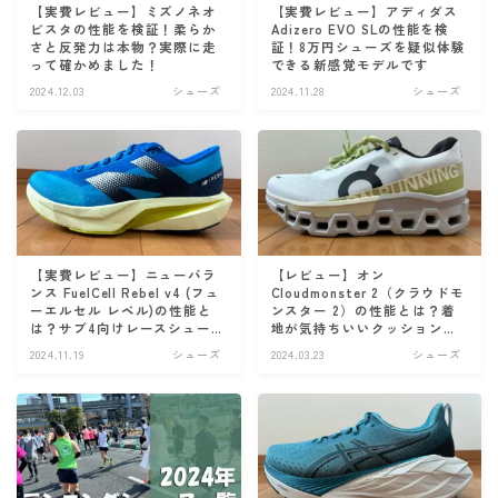
【実費レビュー】ミズノネオ
【実費レビュー】アディダス
ビスタの性能を検証！柔らか
Adizero EVO SLの性能を検
さと反発力は本物？実際に走
証！8万円シューズを疑似体験
って確かめました！
できる新感覚モデルです
2024.12.03
シューズ
2024.11.28
シューズ
【実費レビュー】ニューバラ
【レビュー】オン
ンス FuelCell Rebel v4 (フュ
Cloudmonster 2（クラウドモ
ーエルセル レベル)の性能と
ンスター 2）の性能とは？着
は？サブ4向けレースシューズ
地が気持ちいいクッション抜
です
群のシューズです
2024.11.19
シューズ
2024.03.23
シューズ