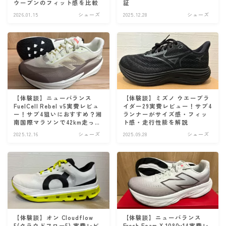
ウーブンのフィット感を比較
証
2026.01.15
シューズ
2025.12.28
シューズ
【体験談】ニューバランス
【体験談】ミズノ ウエーブラ
FuelCell Rebel v5実費レビュ
イダー29実費レビュー！サブ4
ー！サブ4狙いにおすすめ？湘
ランナーがサイズ感・フィッ
南国際マラソンで42km走った
ト感・走行性能を解説
走行性能を本音評価
2025.12.16
シューズ
2025.09.28
シューズ
【体験談】オン Cloudflow
【体験談】ニューバランス
5(クラウドフロー5) 実費レビ
Fresh Foam X 1080v14実費レ