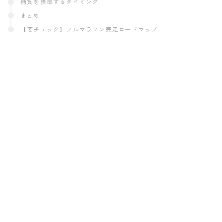
糖質を摂取するタイミング
まとめ
【要チェック】フルマラソン完走ロードマップ