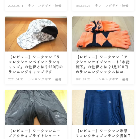
アクセサリー
2023.09.11
ランニングギア・装備
2023.08.28
ランニングギア・装備
補給食
練習メニュー・走り方
ランニング基礎知識
トレーニングプラン
【レビュー】ワークマン「リ
【レビュー】ワークマン「ア
フレクションペイントランキ
クションセイブショート5本指
食事と栄養
ャップ」の性能とは？980円の
靴下」の性能とは？1足300円
ランニングキャップです
のランニングソックスはコス
ランニングコース
パ最高
2021.04.30
ランニングギア・装備
2021.04.27
ランニングギア・装備
運営者情報
お問い合わせ
【レビュー】ワークマンムー
【レビュー】ワークマン冷感
ブアクティブライトショート
リフレクティブフランク長袖T