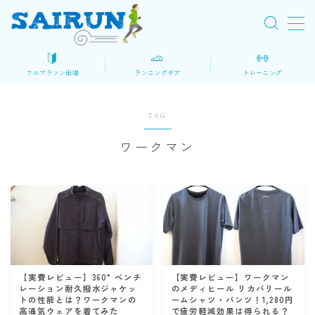
MENU
フルマラソン出場
ランニングギア
トレーニング
初めてのフルマラソン
TAG
ロードマップ
ワークマン
大会を探す
マラソン準備
レース当日
ランニングギア・装備
シューズ
【実費レビュー】360°ベンチ
【実費レビュー】ワークマン
レーション耐久撥水ジャケッ
のメディヒール リカバリール
ウェア
トの性能とは？ワークマンの
ームシャツ・パンツ！1,280円
高通気ウェアを着てみた
で疲労軽減効果は得られる？