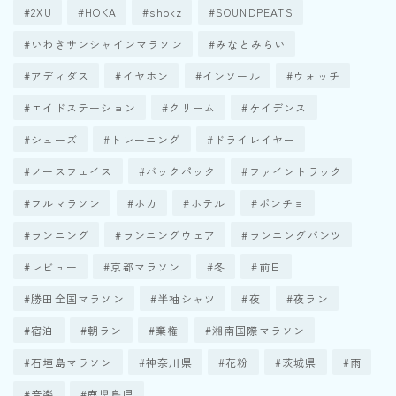
2XU
HOKA
shokz
SOUNDPEATS
いわきサンシャインマラソン
みなとみらい
アディダス
イヤホン
インソール
ウォッチ
エイドステーション
クリーム
ケイデンス
シューズ
トレーニング
ドライレイヤー
ノースフェイス
バックパック
ファイントラック
フルマラソン
ホカ
ホテル
ポンチョ
ランニング
ランニングウェア
ランニングパンツ
レビュー
京都マラソン
冬
前日
勝田全国マラソン
半袖シャツ
夜
夜ラン
宿泊
朝ラン
棄権
湘南国際マラソン
石垣島マラソン
神奈川県
花粉
茨城県
雨
音楽
鹿児島県