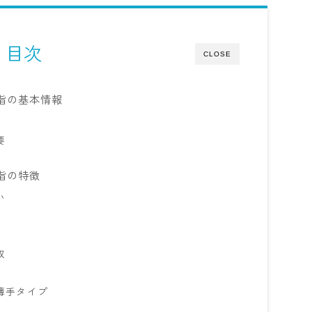
目次
CLOSE
指の基本情報
要
指の特徴
い
収
薄手タイプ