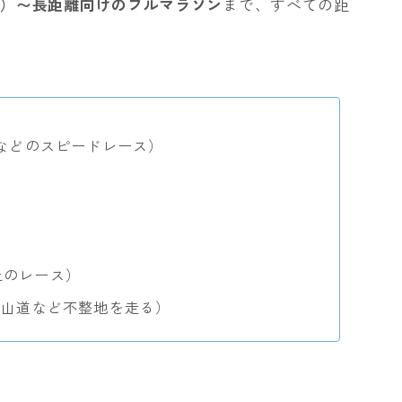
技）〜長距離向けのフルマラソン
まで、すべての距
0mなどのスピードレース）
以上のレース）
登山道など不整地を走る）