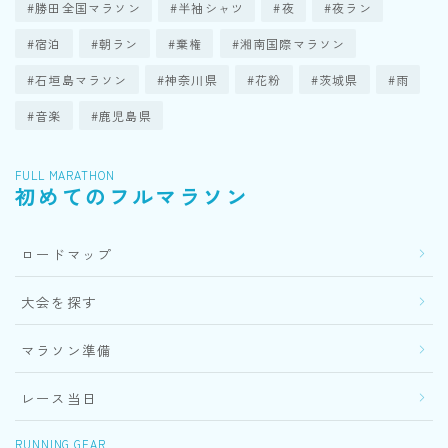
勝田全国マラソン
半袖シャツ
夜
夜ラン
宿泊
朝ラン
棄権
湘南国際マラソン
石垣島マラソン
神奈川県
花粉
茨城県
雨
音楽
鹿児島県
FULL MARATHON
初めてのフルマラソン
ロードマップ
大会を探す
マラソン準備
レース当日
RUNNING GEAR