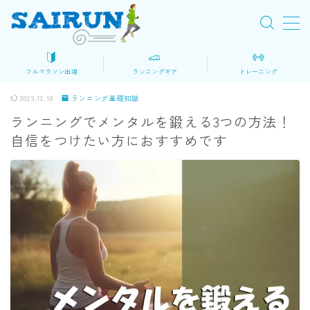
MENU
フルマラソン出場
ランニングギア
トレーニング
初めてのフルマラソン
2023.12.18
ランニング基礎知識
ランニングでメンタルを鍛える3つの方法！
ロードマップ
自信をつけたい方におすすめです
大会を探す
マラソン準備
レース当日
ランニングギア・装備
シューズ
ウェア