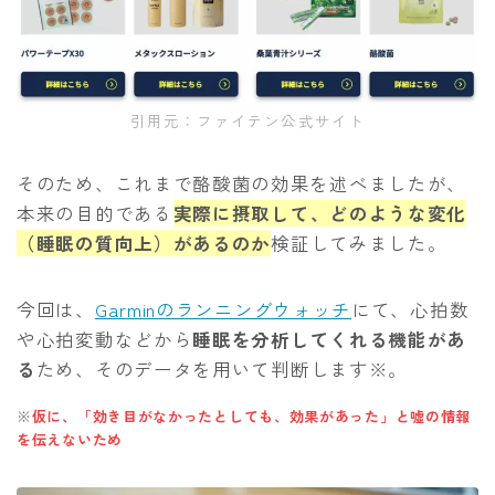
引用元：ファイテン公式サイト
そのため、これまで酪酸菌の効果を述べましたが、
本来の目的である
実際に摂取して、どのような変化
（睡眠の質向上）があるのか
検証してみました。
今回は、
Garminのランニングウォッチ
にて、心拍数
や心拍変動などから
睡眠を分析してくれる機能があ
る
ため、そのデータを用いて判断します※。
※
仮に、「効き目がなかったとしても、効果があった」と嘘の情報
を伝えないため