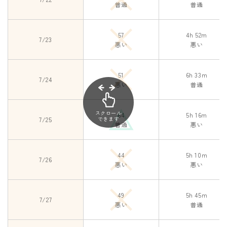
普通
普通
57
4h 52m
7/23
悪い
悪い
51
6h 33m
7/24
悪い
普通
スクロール
64
5h 16m
7/25
できます
普通
悪い
44
5h 10m
7/26
悪い
悪い
49
5h 45m
7/27
悪い
普通