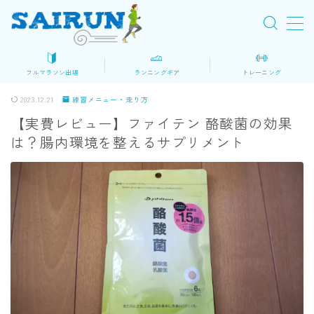
MENU
フルマラソン出場
ランニングギア
トレーニング
初めてのフルマラソン
2023.12.21
練習メニュー・走り方
【実費レビュー】ファイテン 酪酸菌の効果
ロードマップ
は？腸内環境を整えるサプリメント
大会を探す
マラソン準備
レース当日
ランニングギア・装備
シューズ
ウェア