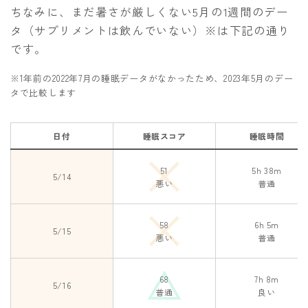
ちなみに、まだ暑さが厳しくない5月の1週間のデー
タ（サプリメントは飲んでいない）※は下記の通り
です。
※1年前の2022年7月の睡眠データがなかったため、2023年5月のデー
タで比較します
日付
睡眠スコア
睡眠時間
51
5h 38m
5/14
悪い
普通
Follow Me
58
6h 5m
5/15
悪い
普通
68
7h 8m
5/16
普通
良い