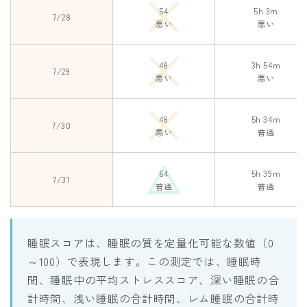
54
5h 3m
7/28
悪い
悪い
48
3h 54m
7/29
悪い
悪い
48
5h 34m
7/30
悪い
普通
64
5h 39m
7/31
普通
普通
睡眠スコアは、睡眠の質を定量化可能な数値（0
～100）で表現します。この測定では、睡眠時
間、睡眠中の平均ストレススコア、深い睡眠の合
計時間、浅い睡眠の合計時間、レム睡眠の合計時