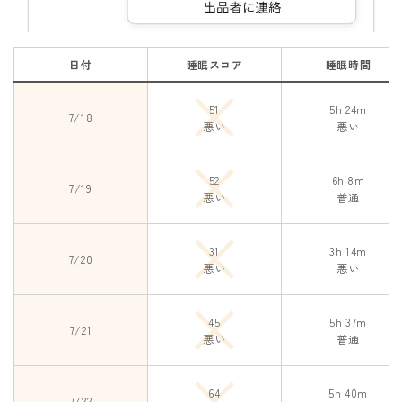
日付
睡眠スコア
睡眠時間
51
5h 24m
7/18
悪い
悪い
52
6h 8m
7/19
悪い
普通
31
3h 14m
7/20
悪い
悪い
45
5h 37m
7/21
悪い
普通
64
5h 40m
7/22