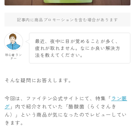
アクセサリー
補給食
記事内に商品プロモーションを含む場合があります
練習メニュー・走り方
ランニング基礎知識
最近、夜中に目が覚めることが多く、
疲れが取れません。なにか良い解決方
トレーニングプラン
法を教えてください。
初心者ラン
ナー
食事と栄養
ランニングコース
そんな疑問にお答えします。
運営者情報
今回は、ファイテン公式サイトにて、特集「
ラン眠
グ
」内で紹介されていた「酪酸菌（らくさんき
お問い合わせ
ん）」という商品が気になったのでレビューしてい
きます。